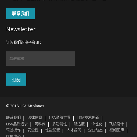
联系我们
Newsletter
订阅我们的电子资讯 :
© 2018 LISA Airplanes
联系我们
法律信息
LISA通航世界
LISA技术创新
信息
您的联系方式
确认
1
2
3
LISA品质追求
阿科雅
多功能性
舒适度
个性化
飞机设计
驾驶操作
安全性
性能配置
人才招聘
企业动态
视频图库
媒体中心