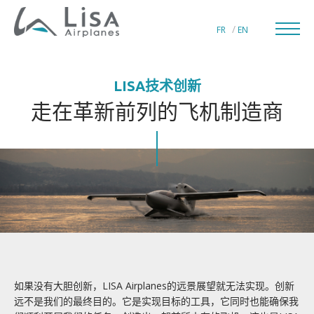
FR
EN
LISA技术创新
走在革新前列的飞机制造商
私人飞机制造商
LISA通航世界
LISA技术创新
LISA技术创新
水翼技术
如果没有大胆创新，LISA Airplanes
的远景展望就无法实现。创新
远不是我们的最终目的。它是实现目标的工具，它同时也能确保我
收放式雪板