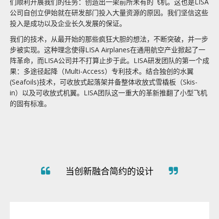
们顺利开展我们的任务：创造出一架前所未有的飞机。这也是
LISA
折叠式机翼
公司自创立伊始就在研发部门投入大量资源的原因。我们坚信这些
投入是成功以及企业长久发展的保证。
多途径起降
我们的技术，从最开始的那些疯狂大胆的想法，不断突破，并一步
步被实现。这种理念使得LISA Airplanes
在通用航空产业掀起了一
LISA品质追求
阵革命，而
LISA
公司并不打算止步于此。
LISA
研发团队的第一个成
果：多途径起降（
Multi-Access
）专利技术。结合独创的水翼
(Seafoils)
技术，可收放式起落架并备整体收放式雪橇板（
Skis-
in
）以及可收放式机翼。
LISA
团队这一重大的革新推翻了小型飞机
的固有标准。
当创新融合简约的设计