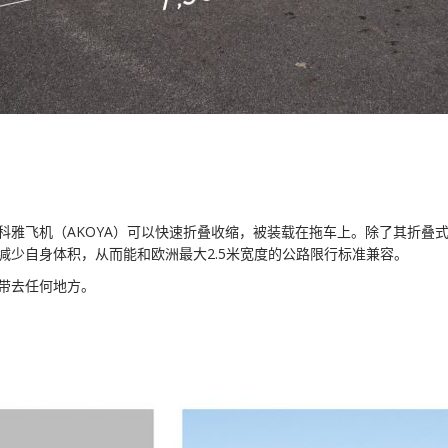
阿科雅
AKOYA飞机适航取证和首批交付在即。
预定AKOYA飞机，敬请留下联系方式,我们的专业团队将会在最短时间
多功能性
机中, AKOYA的性能配置最佳.如果您有其他特殊要求或需私人化服务,也
联系。
多功能性
水上飞机
联络我们的销售团队:
游艇佳侣
010-82315846
info@lisa-aviation.com
陆地&雪地
雅飞机（AKOYA
）可以快速折叠收缩，被装载在拖车上。除了其折叠
空中飞行
减少自身体积，从而能和欧洲最大
2.5
米宽度的公路限行标准兼容。
阿科雅(AKOYA)飞机性能配置
灵活收放
带去任何地方
。
下一步 >