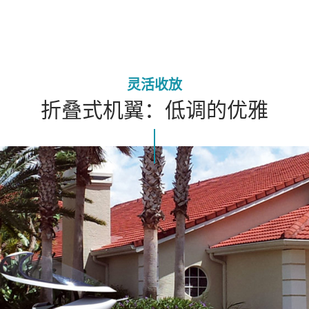
灵活收放
折叠式机翼：低调的优雅