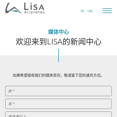
FR
EN
媒体中心
欢迎来到LISA的新闻中心
私人飞机制造商
LISA通航世界
如果希望接收我
们
的媒体
资讯
，敬
请
留下您的通
讯
方式。
LISA技术创新
姓 *
LISA品质追求
名 *
媒体单位 *