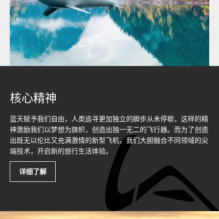
飞机设计
个性化
舒适度
驾驶操作
核心精神
安全性
蓝天赋予我们自由，人类追寻更加独立的脚步从未停歇，这样的精
预定您的AKOYA飞机
神激励我们以梦想为旗帜，创造出独一无二的飞行器。而为了创造
出既无以伦比又充满激情的新型飞机，我们大胆融合不同领域的尖
性能配置
端技术
，开启新的旅行生活体验
。
感谢您对AKOYA飞机的关注！
详细了解
AKOYA飞机适航取证和首批交付在即。
飞机预定
如果您想预定AKOYA飞机，敬请留下联系方式,我们的专业团队将
会在最短时间内联系您。
在同级别飞机中, AKOYA的性能配置最佳.如果您有其他特殊要求或