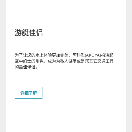
游艇佳侣
为了让您的水上体验更加完美，阿科雅(AKOYA)
扮演起
空中的士的角色，成为为私人游艇或是您其它交通工具
的最佳伴侣。
企业动态
媒体中心
详细了解
人才招聘
视频图库
联系我们