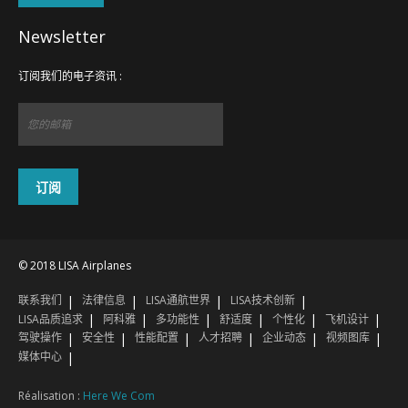
Newsletter
订阅我们的电子资讯 :
© 2018 LISA Airplanes
联系我们
法律信息
LISA通航世界
LISA技术创新
信息
您的联系方式
确认
1
2
3
LISA品质追求
阿科雅
多功能性
舒适度
个性化
飞机设计
驾驶操作
安全性
性能配置
人才招聘
企业动态
视频图库
媒体中心
Réalisation :
Here We Com