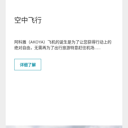
安全性
空中飞行
性能配置
阿科雅（AKOYA）飞机的诞生是为了让您获得行动上的
预定您的AKOYA飞机
飞机预定
绝对自由，无需再为了出行旅游特意赶往机场……
感谢您对AKOYA飞机的关注！
详细了解
AKOYA飞机适航取证和首批交付在即。
如果您想预定AKOYA飞机，敬请留下联系方式,我们的专业团队将
会在最短时间内联系您。
在同级别飞机中, AKOYA的性能配置最佳.如果您有其他特殊要求或
需私人化服务,也请直接与我们联系。
联络我们的销售团队:
010-82315846