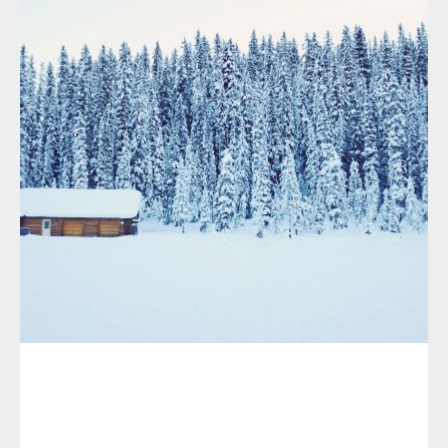
多功能性
水上飞机
游艇佳侣
陆地&雪地
空中飞行
灵活收放
飞机设计
个性化
舒适度
驾驶操作