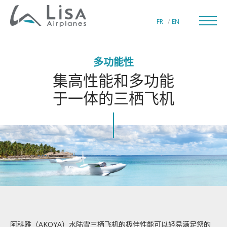
FR
EN
多功能性
集高性能和多功能
于一体的三栖飞机
私人飞机制造商
LISA通航世界
LISA技术创新
LISA品质追求
阿科雅（AKOYA）水陆雪三栖飞机的极佳性能可以轻易满足您的