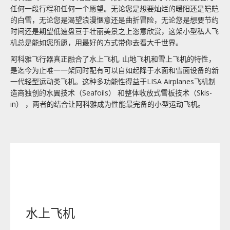
任何一段行程和任何一个愿望。无论您是想要灿烂的暖阳还是皑皑
的白雪，无论您是渴望浪漫惬意还是曲折冒险，无论您是想要节约
时间还是期望低速盘亘于壮丽美景之上恣意欣赏，这架小型私人飞
机总是能如您所愿，用最好的方式带你去看大千世界。
阿科雅飞行器真正融合了水上飞机,
山地飞机和雪上飞机的特性，
是
迄今为止唯一一架同时配有可以自如起降于水面和雪面设备的新
一代轻型运动类飞机。这种多功能性得益于LISA Airplanes飞机制
造商独创的水翼技术（Seafoils
）
和整体收放式雪板技术（Skis-
in
）
，两者的结合让阿科雅成为性能最完备的小型运动飞机。
水上飞机